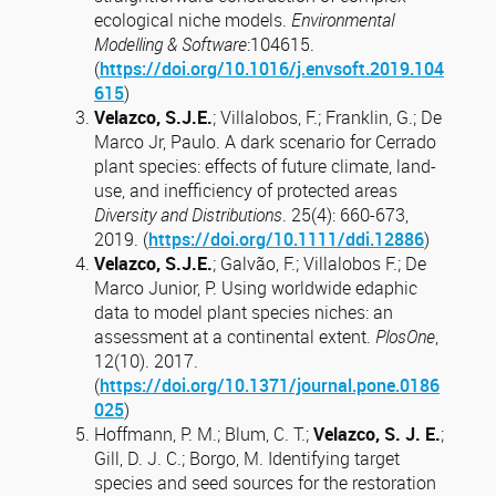
ecological niche models.
Environmental
Modelling & Software
:104615.
(
https://doi.org/10.1016/j.envsoft.2019.104
615
)
Velazco, S.J.E.
; Villalobos, F.; Franklin, G.; De
Marco Jr, Paulo. A dark scenario for Cerrado
plant species: effects of future climate, land-
use, and inefficiency of protected areas
Diversity and Distributions
. 25(4): 660-673,
2019. (
https://doi.org/10.1111/ddi.12886
)
Velazco, S.J.E.
; Galvão, F.; Villalobos F.; De
Marco Junior, P. Using worldwide edaphic
data to model plant species niches: an
assessment at a continental extent.
PlosOne
,
12(10). 2017.
(
https://doi.org/10.1371/journal.pone.0186
025
)
Hoffmann, P. M.; Blum, C. T.;
Velazco, S. J. E.
;
Gill, D. J. C.; Borgo, M. Identifying target
species and seed sources for the restoration