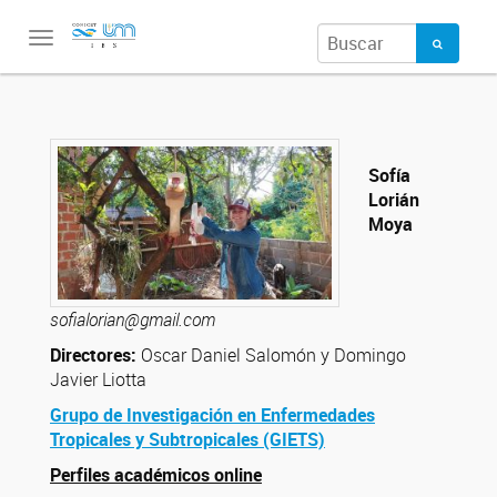
Toggle
navigation
Sofía
Lorián
Moya
sofialorian@gmail.com
Directores:
Oscar Daniel Salomón y Domingo
Javier Liotta
Grupo de Investigación en Enfermedades
Tropicales y Subtropicales (GIETS)
Perfiles académicos online